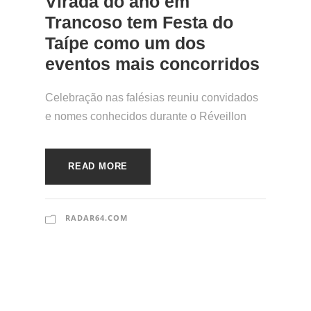
Virada do ano em
Trancoso tem Festa do
Taípe como um dos
eventos mais concorridos
Celebração nas falésias reuniu convidados
e nomes conhecidos durante o Réveillon
READ MORE
RADAR64.COM