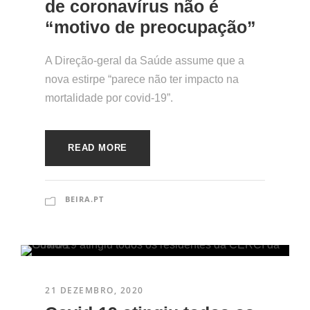
de coronavírus não é
“motivo de preocupação”
A Direção-geral da Saúde assume que a
nova estirpe “parece não ter impacto na
mortalidade por covid-19”.
READ MORE
BEIRA.PT
21 DEZEMBRO, 2020