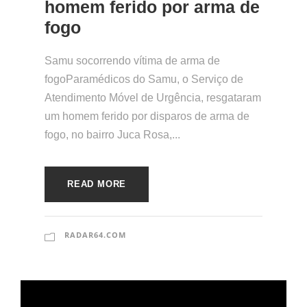
homem ferido por arma de
fogo
Samu socorrendo vítima de arma de
fogoParamédicos do Samu, o Serviço de
Atendimento Móvel de Urgência, resgataram
um homem ferido por disparos de arma de
fogo, no bairro Juca Rosa,...
READ MORE
RADAR64.COM