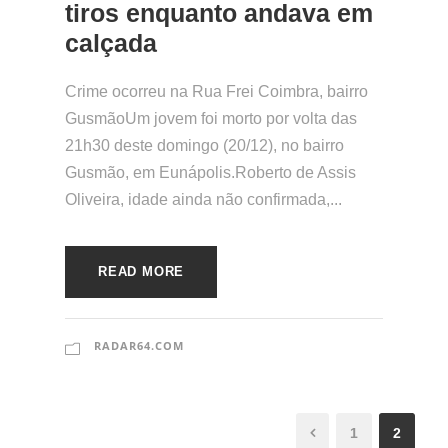
tiros enquanto andava em
calçada
Crime ocorreu na Rua Frei Coimbra, bairro
GusmãoUm jovem foi morto por volta das
21h30 deste domingo (20/12), no bairro
Gusmão, em Eunápolis.Roberto de Assis
Oliveira, idade ainda não confirmada,...
READ MORE
RADAR64.COM
1
2