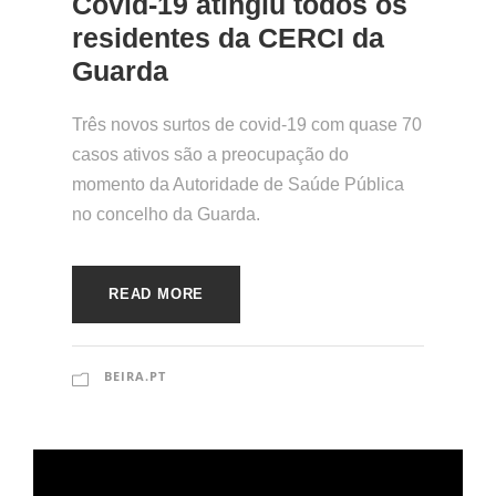
Covid-19 atingiu todos os
residentes da CERCI da
Guarda
Três novos surtos de covid-19 com quase 70
casos ativos são a preocupação do
momento da Autoridade de Saúde Pública
no concelho da Guarda.
READ MORE
BEIRA.PT